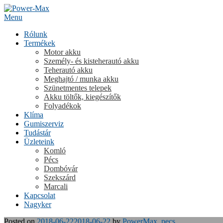
Skip
to
Menu
content
Rólunk
Termékek
Motor akku
Személy- és kisteherautó akku
Teherautó akku
Meghajtó / munka akku
Szünetmentes telepek
Akku töltők, kiegészítők
Folyadékok
Klíma
Gumiszerviz
Tudástár
Üzleteink
Komló
Pécs
Dombóvár
Szekszárd
Marcali
Kapcsolat
Nagyker
Posted on
2018-06-22
2018-06-22
by
PowerMax_pecs