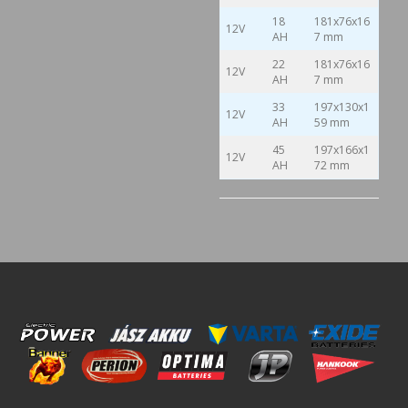
18
181x76x16
12V
AH
7 mm
22
181x76x16
12V
AH
7 mm
33
197x130x1
12V
AH
59 mm
45
197x166x1
12V
AH
72 mm