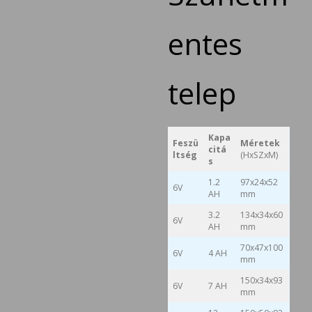
entes
telep
Kapa
Feszü
Méretek
citá
ltség
(HxSZxM)
s
1.2
97x24x52
6V
AH
mm
3.2
134x34x60
6V
AH
mm
70x47x100
6V
4 AH
mm
150x34x93
6V
7 AH
mm