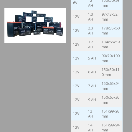
12
150x50x93
6V
AH
mm
1.3
97x43x52
12V
AH
mm
2.3
178x35x60
12V
AH
mm
3.2
134x66x59
12V
AH
mm
90x70x100
12V
5 AH
mm
150x50x11
12V
6 AH
0 mm
150x65x94
12V
7 AH
mm
150x65x95
12V
9 AH
mm
12
151x99x93
12V
AH
mm
14
151x99x94
12V
AH
mm