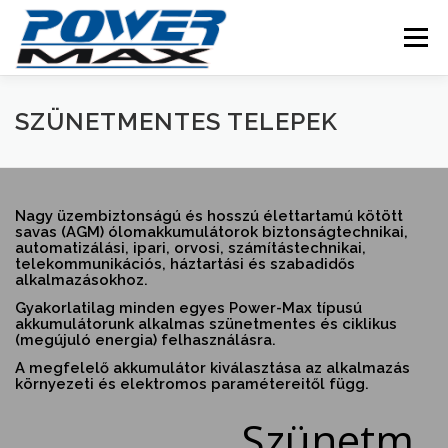
Skip
to
Menu
content
SZÜNETMENTES TELEPEK
Nagy üzembiztonságú és hosszú élettartamú kötött
savas (AGM) ólomakkumulátorok biztonságtechnikai,
automatizálási, ipari, orvosi, számítástechnikai,
telekommunikációs, háztartási és szabadidős
alkalmazásokhoz.
Gyakorlatilag minden egyes Power-Max típusú
akkumulátorunk alkalmas szünetmentes és ciklikus
(megújuló energia) felhasználásra.
A megfelelő akkumulátor kiválasztása az alkalmazás
környezeti és elektromos paramétereitől függ.
Szünetm