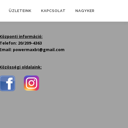
ÜZLETEINK
KAPCSOLAT
NAGYKER
Központi információ:
Telefon: 20/209-4363
Email: powermaxbt@gmail.com
Közösségi oldalaink: