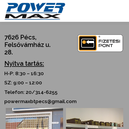
Skip
to
content
7626 Pécs,
Felsővámház u.
28.
Nyitva tartás:
H-P: 8:30 – 16:30
SZ: 9:00 – 12:00
Telefon: 20/314-6255
powermaxbtpecs@gmail.com