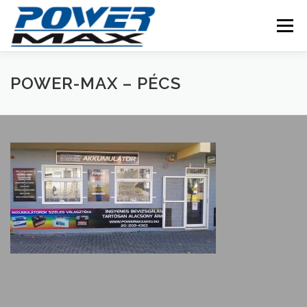
Skip
to
Menu
content
POWER-MAX – PÉCS